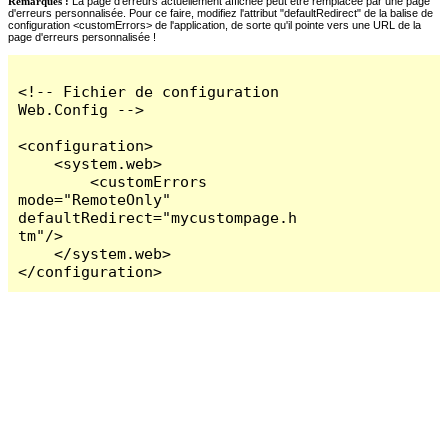
Remarques :
La page d'erreurs actuellement affichée peut être remplacée par une page
d'erreurs personnalisée. Pour ce faire, modifiez l'attribut "defaultRedirect" de la balise de
configuration <customErrors> de l'application, de sorte qu'il pointe vers une URL de la
page d'erreurs personnalisée !
<!-- Fichier de configuration 
Web.Config -->

<configuration>

    <system.web>

        <customErrors 
mode="RemoteOnly" 
defaultRedirect="mycustompage.h
tm"/>

    </system.web>

</configuration>