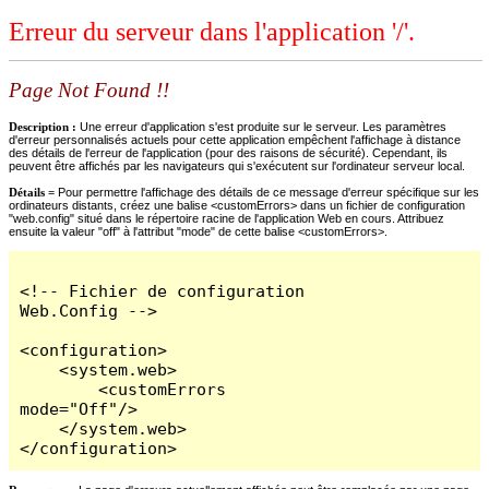
Erreur du serveur dans l'application '/'.
Page Not Found !!
Description :
Une erreur d'application s'est produite sur le serveur. Les paramètres
d'erreur personnalisés actuels pour cette application empêchent l'affichage à distance
des détails de l'erreur de l'application (pour des raisons de sécurité). Cependant, ils
peuvent être affichés par les navigateurs qui s'exécutent sur l'ordinateur serveur local.
Détails =
Pour permettre l'affichage des détails de ce message d'erreur spécifique sur les
ordinateurs distants, créez une balise <customErrors> dans un fichier de configuration
"web.config" situé dans le répertoire racine de l'application Web en cours. Attribuez
ensuite la valeur "off" à l'attribut "mode" de cette balise <customErrors>.
<!-- Fichier de configuration 
Web.Config -->

<configuration>

    <system.web>

        <customErrors 
mode="Off"/>

    </system.web>

</configuration>