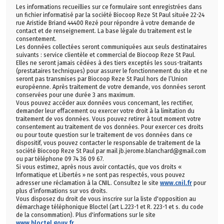
Les informations recueillies sur ce formulaire sont enregistrées dans
un fichier informatisé par la société Biocoop Reze St Paul située 22-24
rue Aristide Briand 44400 Rezé pour répondre à votre demande de
contact et de renseignement. La base légale du traitement est le
consentement.
Les données collectées seront communiquées aux seuls destinataires
suivants : service clientèle et commercial de Biocoop Reze St Paul.
Elles ne seront jamais cédées à des tiers exceptés les sous-traitants
(prestataires techniques) pour assurer le fonctionnement du site et ne
seront pas transmises par Biocoop Reze St Paul hors de l’Union
européenne. Après traitement de votre demande, vos données seront
conservées pour une durée 3 ans maximum.
Vous pouvez accéder aux données vous concernant, les rectifier,
demander leur effacement ou exercer votre droit à la limitation du
traitement de vos données. Vous pouvez retirer à tout moment votre
consentement au traitement de vos données. Pour exercer ces droits
ou pour toute question sur le traitement de vos données dans ce
dispositif, vous pouvez contacter le responsable de traitement de la
société Biocoop Reze St Paul par mail jb.jerome.blanchard@gmail.com
ou par téléphone 09 74 36 09 67.
Si vous estimez, après nous avoir contactés, que vos droits «
Informatique et Libertés » ne sont pas respectés, vous pouvez
adresser une réclamation à la CNIL. Consultez le site
www.cnil.fr
pour
plus d’informations sur vos droits.
Vous disposez du droit de vous inscrire sur la liste d'opposition au
démarchage téléphonique Bloctel (art L.223-1 et R. 223-1 et s. du code
de la consommation). Plus d'informations sur le site
www.bloctel.gouv.fr