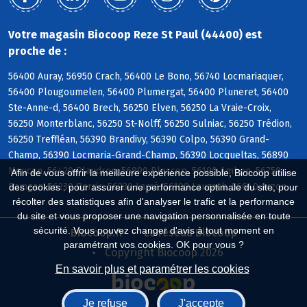
Votre magasin Biocoop Reze St Paul (44400) est
proche de :
56400 Auray, 56950 Crach, 56400 Le Bono, 56740 Locmariaquer,
56400 Plougoumelen, 56400 Plumergat, 56400 Pluneret, 56400
Ste-Anne-d, 56400 Brech, 56250 Elven, 56250 La Vraie-Croix,
56250 Monterblanc, 56250 St-Nolff, 56250 Sulniac, 56250 Trédion,
56250 Treffléan, 56390 Brandivy, 56390 Colpo, 56390 Grand-
Champ, 56390 Locmaria-Grand-Champ, 56390 Locqueltas, 56890
Meucon, 56420 Plaudren, 56890 Plescop, 56190 Ambon, 56750
Afin de vous offrir la meilleure expérience possible, Biocoop utilise
Damgan, 56230 Berric, 56230 Larré, 56190 Lauzach, 56640 Arzon
des cookies : pour assurer une performance optimale du site, pour
récolter des statistiques afin d'analyser le trafic et la performance
du site et vous proposer une navigation personnalisée en toute
sécurité. Vous pouvez changer d'avis à tout moment en
Biocoop.fr
Le réseau Biocoop
paramétrant vos cookies. OK pour vous ?
Copyright Biocoop 2026
En savoir plus et paramétrer les cookies
Je refuse
J'accepte