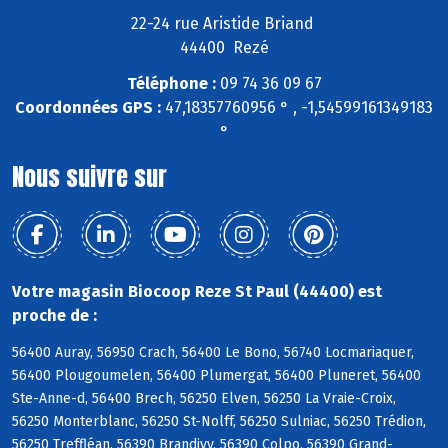
22-24 rue Aristide Briand
44400 Rezé
Téléphone :
09 74 36 09 67
Coordonnées GPS :
47,18357760956 ° , -1,54599161349183
°
Nous suivre sur
Votre magasin Biocoop Reze St Paul (44400) est
proche de :
56400 Auray, 56950 Crach, 56400 Le Bono, 56740 Locmariaquer,
56400 Plougoumelen, 56400 Plumergat, 56400 Pluneret, 56400
Ste-Anne-d, 56400 Brech, 56250 Elven, 56250 La Vraie-Croix,
56250 Monterblanc, 56250 St-Nolff, 56250 Sulniac, 56250 Trédion,
56250 Treffléan, 56390 Brandivy, 56390 Colpo, 56390 Grand-