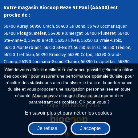
Votre magasin Biocoop Reze St Paul (44400) est
proche de :
56400 Auray, 56950 Crach, 56400 Le Bono, 56740 Locmariaquer,
56400 Plougoumelen, 56400 Plumergat, 56400 Pluneret, 56400
Ste-Anne-d, 56400 Brech, 56250 Elven, 56250 La Vraie-Croix,
56250 Monterblanc, 56250 St-Nolff, 56250 Sulniac, 56250 Trédion,
56250 Treffléan, 56390 Brandivy, 56390 Colpo, 56390 Grand-
Champ, 56390 Locmaria-Grand-Champ, 56390 Locqueltas, 56890
Meucon, 56420 Plaudren, 56890 Plescop, 56190 Ambon, 56750
Afin de vous offrir la meilleure expérience possible, Biocoop utilise
Damgan, 56230 Berric, 56230 Larré, 56190 Lauzach, 56640 Arzon
des cookies : pour assurer une performance optimale du site, pour
récolter des statistiques afin d'analyser le trafic et la performance
du site et vous proposer une navigation personnalisée en toute
sécurité. Vous pouvez changer d'avis à tout moment en
Biocoop.fr
Le réseau Biocoop
paramétrant vos cookies. OK pour vous ?
Copyright Biocoop 2026
En savoir plus et paramétrer les cookies
Je refuse
J'accepte
Réalisé par