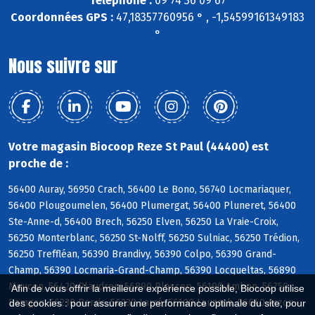
Téléphone :
09 74 36 09 67
Coordonnées GPS :
47,18357760956 ° , -1,54599161349183
°
Nous suivre sur
Votre magasin Biocoop Reze St Paul (44400) est
proche de :
56400 Auray, 56950 Crach, 56400 Le Bono, 56740 Locmariaquer,
56400 Plougoumelen, 56400 Plumergat, 56400 Pluneret, 56400
Ste-Anne-d, 56400 Brech, 56250 Elven, 56250 La Vraie-Croix,
56250 Monterblanc, 56250 St-Nolff, 56250 Sulniac, 56250 Trédion,
56250 Treffléan, 56390 Brandivy, 56390 Colpo, 56390 Grand-
Champ, 56390 Locmaria-Grand-Champ, 56390 Locqueltas, 56890
Meucon, 56420 Plaudren, 56890 Plescop, 56190 Ambon, 56750
Afin de vous offrir la meilleure expérience possible, Biocoop utilise
Damgan, 56230 Berric, 56230 Larré, 56190 Lauzach, 56640 Arzon
des cookies : pour assurer une performance optimale du site, pour