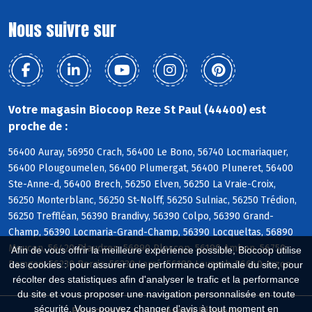
Nous suivre sur
Votre magasin Biocoop Reze St Paul (44400) est
proche de :
56400 Auray, 56950 Crach, 56400 Le Bono, 56740 Locmariaquer,
56400 Plougoumelen, 56400 Plumergat, 56400 Pluneret, 56400
Ste-Anne-d, 56400 Brech, 56250 Elven, 56250 La Vraie-Croix,
56250 Monterblanc, 56250 St-Nolff, 56250 Sulniac, 56250 Trédion,
56250 Treffléan, 56390 Brandivy, 56390 Colpo, 56390 Grand-
Champ, 56390 Locmaria-Grand-Champ, 56390 Locqueltas, 56890
Meucon, 56420 Plaudren, 56890 Plescop, 56190 Ambon, 56750
Afin de vous offrir la meilleure expérience possible, Biocoop utilise
Damgan, 56230 Berric, 56230 Larré, 56190 Lauzach, 56640 Arzon
des cookies : pour assurer une performance optimale du site, pour
récolter des statistiques afin d'analyser le trafic et la performance
du site et vous proposer une navigation personnalisée en toute
sécurité. Vous pouvez changer d'avis à tout moment en
Biocoop.fr
Le réseau Biocoop