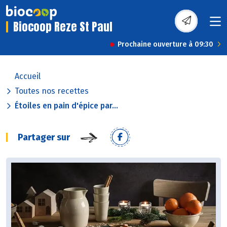
Biocoop Reze St Paul
Prochaine ouverture à 09:30
Accueil
Toutes nos recettes
Étoiles en pain d'épice par...
Partager sur