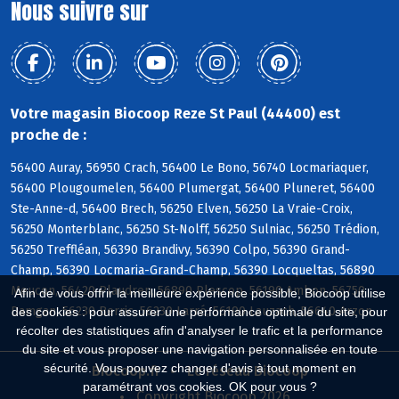
Nous suivre sur
Votre magasin Biocoop Reze St Paul (44400) est
proche de :
56400 Auray, 56950 Crach, 56400 Le Bono, 56740 Locmariaquer,
56400 Plougoumelen, 56400 Plumergat, 56400 Pluneret, 56400
Ste-Anne-d, 56400 Brech, 56250 Elven, 56250 La Vraie-Croix,
56250 Monterblanc, 56250 St-Nolff, 56250 Sulniac, 56250 Trédion,
56250 Treffléan, 56390 Brandivy, 56390 Colpo, 56390 Grand-
Champ, 56390 Locmaria-Grand-Champ, 56390 Locqueltas, 56890
Meucon, 56420 Plaudren, 56890 Plescop, 56190 Ambon, 56750
Afin de vous offrir la meilleure expérience possible, Biocoop utilise
Damgan, 56230 Berric, 56230 Larré, 56190 Lauzach, 56640 Arzon
des cookies : pour assurer une performance optimale du site, pour
récolter des statistiques afin d'analyser le trafic et la performance
du site et vous proposer une navigation personnalisée en toute
sécurité. Vous pouvez changer d'avis à tout moment en
Biocoop.fr
Le réseau Biocoop
paramétrant vos cookies. OK pour vous ?
Copyright Biocoop 2026