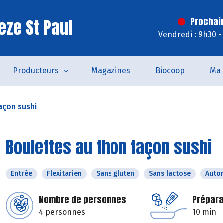
eze St Paul
Prochai
Vendredi : 9h30 -
Producteurs
Magazines
Biocoop
Ma 
açon sushi
Boulettes au thon façon sushi
Entrée
Flexitarien
Sans gluten
Sans lactose
Auto
Nombre de personnes
Prépara
4 personnes
10 min