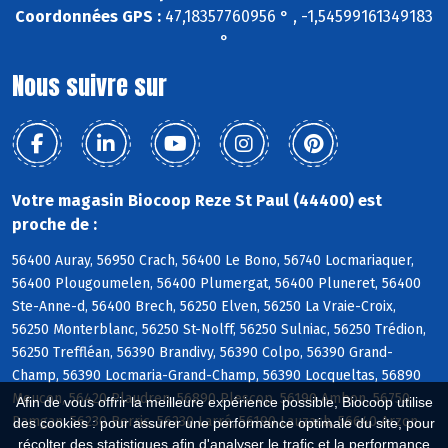
Coordonnées GPS :
47,18357760956 ° , -1,54599161349183
°
Nous suivre sur
Votre magasin Biocoop Reze St Paul (44400) est
proche de :
56400 Auray, 56950 Crach, 56400 Le Bono, 56740 Locmariaquer,
56400 Plougoumelen, 56400 Plumergat, 56400 Pluneret, 56400
Ste-Anne-d, 56400 Brech, 56250 Elven, 56250 La Vraie-Croix,
56250 Monterblanc, 56250 St-Nolff, 56250 Sulniac, 56250 Trédion,
56250 Treffléan, 56390 Brandivy, 56390 Colpo, 56390 Grand-
Champ, 56390 Locmaria-Grand-Champ, 56390 Locqueltas, 56890
Meucon, 56420 Plaudren, 56890 Plescop, 56190 Ambon, 56750
Afin de vous offrir la meilleure expérience possible, Biocoop utilise
Damgan, 56230 Berric, 56230 Larré, 56190 Lauzach, 56640 Arzon
des cookies : pour assurer une performance optimale du site, pour
récolter des statistiques afin d'analyser le trafic et la performance