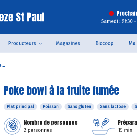
eze St Paul
Prochai
Samedi : 9h30 -
Producteurs
Magazines
Biocoop
Ma 
...
Poke bowl à la truite fumée
Plat principal
Poisson
Sans gluten
Sans lactose
S
Nombre de personnes
Prépara
2 personnes
15 min