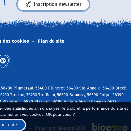
 !
Inscription newsletter
n des cookies
Plan du site
 56400 Plumergat, 56400 Pluneret, 56400 Ste-Anne-d, 56400 Brech,
56250 Trédion, 56250 Treffléan, 56390 Brandivy, 56390 Colpo, 56390
 Plaudren, 56890 Plescop, 56190 Ambon, 56750 Damgan, 56230
 des statistiques afin d'analyser le trafic et la performance du site et
paramétrant vos cookies. OK pour vous ?
'accepte
seau Biocoop
Copyright Biocoop 2026