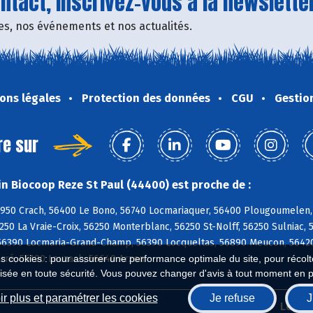
tact, inscrivez-vous à la newsletter
fres, nos événements et nos actualités.
ons légales
Protection des données
CGU
Gestio
re sur
n Biocoop Reze St Paul (44400) est proche de :
6950 Crach, 56400 Le Bono, 56740 Locmariaquer, 56400 Plougoumelen,
250 La Vraie-Croix, 56250 Monterblanc, 56250 St-Nolff, 56250 Sulniac, 
6390 Locmaria-Grand-Champ, 56390 Locqueltas, 56890 Meucon, 56420
arré, 56190 Lauzach, 56640 Arzon
es cookies : pour assurer une performance optimale du site, pour récolter
isée en toute sécurité. Vous pouvez changer d'avis à tout moment en 
r plus et paramétrer les cookies
Je refuse
J
Biocoop.fr
Le ré