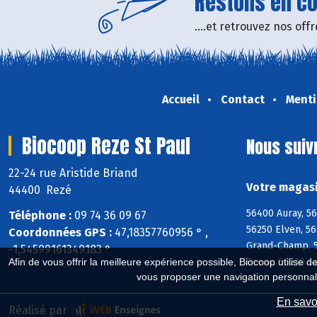
Restons en con
....et retrouvez nos of
Accueil
Contact
Menti
Biocoop Reze St Paul
Nous suiv
22-24 rue Aristide Briand
Votre magasi
44400 Rezé
56400 Auray, 5
Téléphone :
09 74 36 09 67
56250 Elven, 56
Coordonnées GPS :
47,18357760956 ° ,
Grand-Champ, 5
-1,54599161349183 °
Berric, 56230 L
Afin de vous offrir la meilleure expérience possible, Biocoop utilise d
vous proposer une navigation personnal
En savoi
Réalisé par