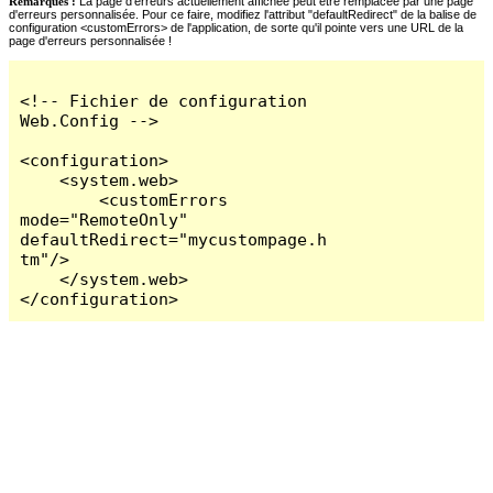
Remarques :
La page d'erreurs actuellement affichée peut être remplacée par une page
d'erreurs personnalisée. Pour ce faire, modifiez l'attribut "defaultRedirect" de la balise de
configuration <customErrors> de l'application, de sorte qu'il pointe vers une URL de la
page d'erreurs personnalisée !
<!-- Fichier de configuration 
Web.Config -->

<configuration>

    <system.web>

        <customErrors 
mode="RemoteOnly" 
defaultRedirect="mycustompage.h
tm"/>

    </system.web>

</configuration>