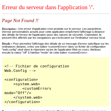
Erreur du serveur dans l'application '/'.
Page Not Found !!
Description :
Une erreur d'application s'est produite sur le serveur. Les paramètres
d'erreur personnalisés actuels pour cette application empêchent l'affichage à distance
des détails de l'erreur de l'application (pour des raisons de sécurité). Cependant, ils
peuvent être affichés par les navigateurs qui s'exécutent sur l'ordinateur serveur local.
Détails =
Pour permettre l'affichage des détails de ce message d'erreur spécifique sur les
ordinateurs distants, créez une balise <customErrors> dans un fichier de configuration
"web.config" situé dans le répertoire racine de l'application Web en cours. Attribuez
ensuite la valeur "off" à l'attribut "mode" de cette balise <customErrors>.
<!-- Fichier de configuration 
Web.Config -->

<configuration>

    <system.web>

        <customErrors 
mode="Off"/>

    </system.web>

</configuration>