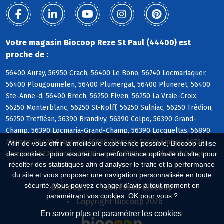
Votre magasin Biocoop Reze St Paul (44400) est
proche de :
56400 Auray, 56950 Crach, 56400 Le Bono, 56740 Locmariaquer,
56400 Plougoumelen, 56400 Plumergat, 56400 Pluneret, 56400
Ste-Anne-d, 56400 Brech, 56250 Elven, 56250 La Vraie-Croix,
56250 Monterblanc, 56250 St-Nolff, 56250 Sulniac, 56250 Trédion,
56250 Treffléan, 56390 Brandivy, 56390 Colpo, 56390 Grand-
Champ, 56390 Locmaria-Grand-Champ, 56390 Locqueltas, 56890
Meucon, 56420 Plaudren, 56890 Plescop, 56190 Ambon, 56750
Afin de vous offrir la meilleure expérience possible, Biocoop utilise
Damgan, 56230 Berric, 56230 Larré, 56190 Lauzach, 56640 Arzon
des cookies : pour assurer une performance optimale du site, pour
récolter des statistiques afin d'analyser le trafic et la performance
du site et vous proposer une navigation personnalisée en toute
sécurité. Vous pouvez changer d'avis à tout moment en
Biocoop.fr
Le réseau Biocoop
paramétrant vos cookies. OK pour vous ?
Copyright Biocoop 2026
En savoir plus et paramétrer les cookies