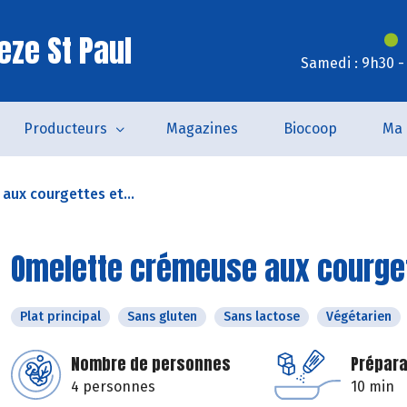
eze St Paul
Samedi : 9h30 -
Producteurs
Magazines
Biocoop
Ma 
ux courgettes et...
Omelette crémeuse aux courgett
Plat principal
Sans gluten
Sans lactose
Végétarien
Nombre de personnes
Prépara
4 personnes
10 min