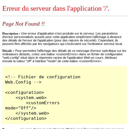
Erreur du serveur dans l'application '/'.
Page Not Found !!
Description :
Une erreur d'application s'est produite sur le serveur. Les paramètres
d'erreur personnalisés actuels pour cette application empêchent l'affichage à distance
des détails de l'erreur de l'application (pour des raisons de sécurité). Cependant, ils
peuvent être affichés par les navigateurs qui s'exécutent sur l'ordinateur serveur local.
Détails =
Pour permettre l'affichage des détails de ce message d'erreur spécifique sur les
ordinateurs distants, créez une balise <customErrors> dans un fichier de configuration
"web.config" situé dans le répertoire racine de l'application Web en cours. Attribuez
ensuite la valeur "off" à l'attribut "mode" de cette balise <customErrors>.
<!-- Fichier de configuration 
Web.Config -->

<configuration>

    <system.web>

        <customErrors 
mode="Off"/>

    </system.web>

</configuration>