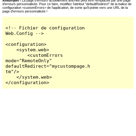
Remarques :
La page d'erreurs actuellement affichée peut être remplacée par une page
d'erreurs personnalisée. Pour ce faire, modifiez l'attribut "defaultRedirect" de la balise de
configuration <customErrors> de l'application, de sorte qu'il pointe vers une URL de la
page d'erreurs personnalisée !
<!-- Fichier de configuration 
Web.Config -->

<configuration>

    <system.web>

        <customErrors 
mode="RemoteOnly" 
defaultRedirect="mycustompage.h
tm"/>

    </system.web>

</configuration>