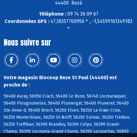
44400 Rezé
Téléphone :
09 74 36 09 67
Coordonnées GPS :
47,18357760956 ° , -1,54599161349183
°
Nous suivre sur
Votre magasin Biocoop Reze St Paul (44400) est
proche de :
56400 Auray, 56950 Crach, 56400 Le Bono, 56740 Locmariaquer,
56400 Plougoumelen, 56400 Plumergat, 56400 Pluneret, 56400
Ste-Anne-d, 56400 Brech, 56250 Elven, 56250 La Vraie-Croix,
56250 Monterblanc, 56250 St-Nolff, 56250 Sulniac, 56250 Trédion,
56250 Treffléan, 56390 Brandivy, 56390 Colpo, 56390 Grand-
Champ, 56390 Locmaria-Grand-Champ, 56390 Locqueltas, 56890