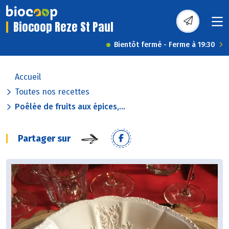
Biocoop Reze St Paul
Bientôt fermé - Ferme à 19:30
Accueil
Toutes nos recettes
Poêlée de fruits aux épices,...
Partager sur