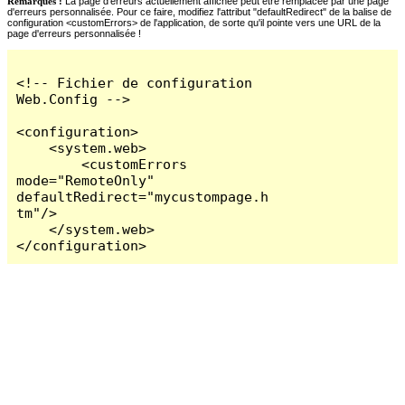
Remarques :
La page d'erreurs actuellement affichée peut être remplacée par une page
d'erreurs personnalisée. Pour ce faire, modifiez l'attribut "defaultRedirect" de la balise de
configuration <customErrors> de l'application, de sorte qu'il pointe vers une URL de la
page d'erreurs personnalisée !
<!-- Fichier de configuration 
Web.Config -->

<configuration>

    <system.web>

        <customErrors 
mode="RemoteOnly" 
defaultRedirect="mycustompage.h
tm"/>

    </system.web>

</configuration>