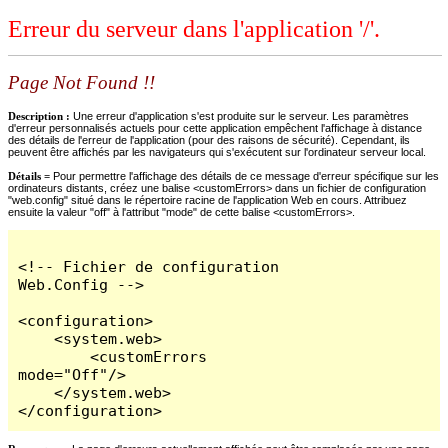
Erreur du serveur dans l'application '/'.
Page Not Found !!
Description :
Une erreur d'application s'est produite sur le serveur. Les paramètres
d'erreur personnalisés actuels pour cette application empêchent l'affichage à distance
des détails de l'erreur de l'application (pour des raisons de sécurité). Cependant, ils
peuvent être affichés par les navigateurs qui s'exécutent sur l'ordinateur serveur local.
Détails =
Pour permettre l'affichage des détails de ce message d'erreur spécifique sur les
ordinateurs distants, créez une balise <customErrors> dans un fichier de configuration
"web.config" situé dans le répertoire racine de l'application Web en cours. Attribuez
ensuite la valeur "off" à l'attribut "mode" de cette balise <customErrors>.
<!-- Fichier de configuration 
Web.Config -->

<configuration>

    <system.web>

        <customErrors 
mode="Off"/>

    </system.web>

</configuration>