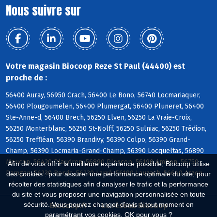
Nous suivre sur
Votre magasin Biocoop Reze St Paul (44400) est
proche de :
56400 Auray, 56950 Crach, 56400 Le Bono, 56740 Locmariaquer,
56400 Plougoumelen, 56400 Plumergat, 56400 Pluneret, 56400
Ste-Anne-d, 56400 Brech, 56250 Elven, 56250 La Vraie-Croix,
56250 Monterblanc, 56250 St-Nolff, 56250 Sulniac, 56250 Trédion,
56250 Treffléan, 56390 Brandivy, 56390 Colpo, 56390 Grand-
Champ, 56390 Locmaria-Grand-Champ, 56390 Locqueltas, 56890
Meucon, 56420 Plaudren, 56890 Plescop, 56190 Ambon, 56750
Afin de vous offrir la meilleure expérience possible, Biocoop utilise
Damgan, 56230 Berric, 56230 Larré, 56190 Lauzach, 56640 Arzon
des cookies : pour assurer une performance optimale du site, pour
récolter des statistiques afin d'analyser le trafic et la performance
du site et vous proposer une navigation personnalisée en toute
sécurité. Vous pouvez changer d'avis à tout moment en
Biocoop.fr
Le réseau Biocoop
paramétrant vos cookies. OK pour vous ?