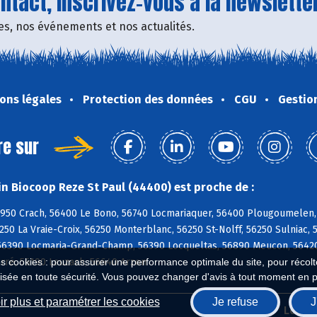
tact, inscrivez-vous à la newsletter
fres, nos événements et nos actualités.
ons légales
Protection des données
CGU
Gestio
re sur
n Biocoop Reze St Paul (44400) est proche de :
6950 Crach, 56400 Le Bono, 56740 Locmariaquer, 56400 Plougoumelen,
250 La Vraie-Croix, 56250 Monterblanc, 56250 St-Nolff, 56250 Sulniac, 
6390 Locmaria-Grand-Champ, 56390 Locqueltas, 56890 Meucon, 56420
arré, 56190 Lauzach, 56640 Arzon
es cookies : pour assurer une performance optimale du site, pour récolter
isée en toute sécurité. Vous pouvez changer d'avis à tout moment en 
r plus et paramétrer les cookies
Je refuse
J
Biocoop.fr
Le ré