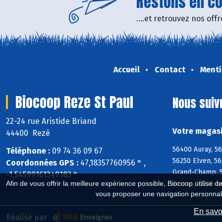
Restons en con
....et retrouvez nos of
Accueil
Contact
Menti
Biocoop Reze St Paul
Nous suiv
22-24 rue Aristide Briand
Votre magasi
44400 Rezé
56400 Auray, 5
Téléphone :
09 74 36 09 67
56250 Elven, 56
Coordonnées GPS :
47,18357760956 ° ,
Grand-Champ, 5
-1,54599161349183 °
Berric, 56230 L
Afin de vous offrir la meilleure expérience possible, Biocoop utilise d
vous proposer une navigation personnal
En savoi
Réalisé par