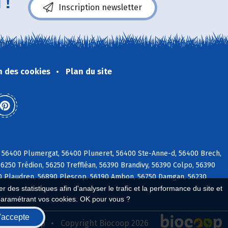
 !
Inscription newsletter
n des cookies
Plan du site
 56400 Plumergat, 56400 Pluneret, 56400 Ste-Anne-d, 56400 Brech,
56250 Trédion, 56250 Treffléan, 56390 Brandivy, 56390 Colpo, 56390
 Plaudren, 56890 Plescop, 56190 Ambon, 56750 Damgan, 56230
 des statistiques afin d'analyser le trafic et la performance du site et
paramétrant vos cookies. OK pour vous ?
'accepte
seau Biocoop
Copyright Biocoop 2026