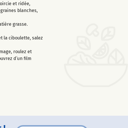
ircie et ridée,
s graines blanches,
atière grasse.
 la ciboulette, salez
mage, roulez et
ouvrez d’un film