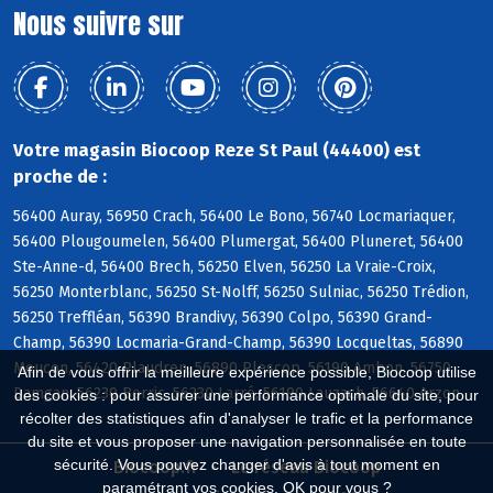
Nous suivre sur
Votre magasin Biocoop Reze St Paul (44400) est
proche de :
56400 Auray, 56950 Crach, 56400 Le Bono, 56740 Locmariaquer,
56400 Plougoumelen, 56400 Plumergat, 56400 Pluneret, 56400
Ste-Anne-d, 56400 Brech, 56250 Elven, 56250 La Vraie-Croix,
56250 Monterblanc, 56250 St-Nolff, 56250 Sulniac, 56250 Trédion,
56250 Treffléan, 56390 Brandivy, 56390 Colpo, 56390 Grand-
Champ, 56390 Locmaria-Grand-Champ, 56390 Locqueltas, 56890
Meucon, 56420 Plaudren, 56890 Plescop, 56190 Ambon, 56750
Afin de vous offrir la meilleure expérience possible, Biocoop utilise
Damgan, 56230 Berric, 56230 Larré, 56190 Lauzach, 56640 Arzon
des cookies : pour assurer une performance optimale du site, pour
récolter des statistiques afin d'analyser le trafic et la performance
du site et vous proposer une navigation personnalisée en toute
sécurité. Vous pouvez changer d'avis à tout moment en
Biocoop.fr
Le réseau Biocoop
paramétrant vos cookies. OK pour vous ?