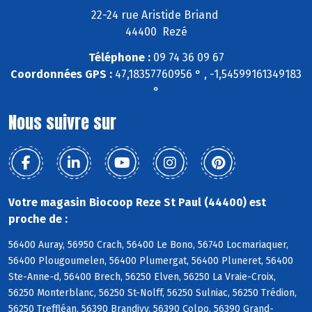
22-24 rue Aristide Briand
44400 Rezé
Téléphone :
09 74 36 09 67
Coordonnées GPS :
47,18357760956 ° , -1,54599161349183
°
Nous suivre sur
Votre magasin Biocoop Reze St Paul (44400) est
proche de :
56400 Auray, 56950 Crach, 56400 Le Bono, 56740 Locmariaquer,
56400 Plougoumelen, 56400 Plumergat, 56400 Pluneret, 56400
Ste-Anne-d, 56400 Brech, 56250 Elven, 56250 La Vraie-Croix,
56250 Monterblanc, 56250 St-Nolff, 56250 Sulniac, 56250 Trédion,
56250 Treffléan, 56390 Brandivy, 56390 Colpo, 56390 Grand-