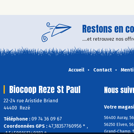
Restons en con
....et retrouvez nos of
Accueil
Contact
Menti
Biocoop Reze St Paul
Nous suiv
22-24 rue Aristide Briand
Votre magasi
44400 Rezé
56400 Auray, 5
Téléphone :
09 74 36 09 67
56250 Elven, 56
Coordonnées GPS :
47,18357760956 ° ,
Grand-Champ, 5
-1,54599161349183 °