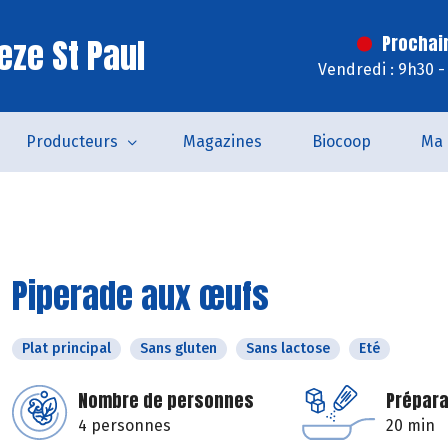
eze St Paul
Prochai
Vendredi : 9h30 -
Producteurs
Magazines
Biocoop
Ma 
Piperade aux œufs
Plat principal
Sans gluten
Sans lactose
Eté
Nombre de personnes
Prépara
4 personnes
20 min