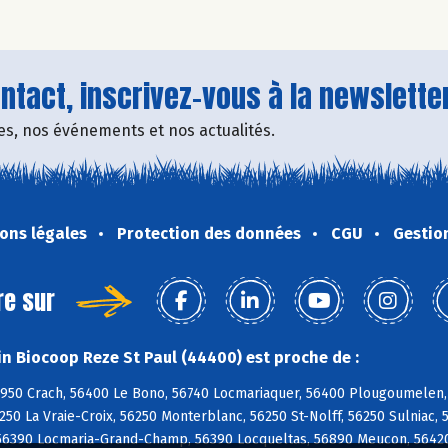
tact, inscrivez-vous à la newsletter
fres, nos événements et nos actualités.
ons légales
Protection des données
CGU
Gestio
re sur
n Biocoop Reze St Paul (44400) est proche de :
6950 Crach, 56400 Le Bono, 56740 Locmariaquer, 56400 Plougoumelen,
250 La Vraie-Croix, 56250 Monterblanc, 56250 St-Nolff, 56250 Sulniac, 
6390 Locmaria-Grand-Champ, 56390 Locqueltas, 56890 Meucon, 56420