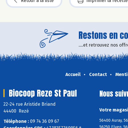
Retour à la liste
Imprimer la recette
Restons en con
....et retrouvez nos of
Accueil
Contact
Menti
Biocoop Reze St Paul
Nous suiv
22-24 rue Aristide Briand
Votre magasi
44400 Rezé
56400 Auray, 5
Téléphone :
09 74 36 09 67
56250 Elven, 56