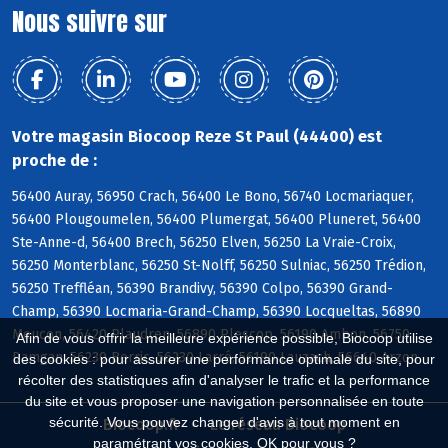
Nous suivre sur
Votre magasin Biocoop Reze St Paul (44400) est
proche de :
56400 Auray, 56950 Crach, 56400 Le Bono, 56740 Locmariaquer,
56400 Plougoumelen, 56400 Plumergat, 56400 Pluneret, 56400
Ste-Anne-d, 56400 Brech, 56250 Elven, 56250 La Vraie-Croix,
56250 Monterblanc, 56250 St-Nolff, 56250 Sulniac, 56250 Trédion,
56250 Treffléan, 56390 Brandivy, 56390 Colpo, 56390 Grand-
Champ, 56390 Locmaria-Grand-Champ, 56390 Locqueltas, 56890
Meucon, 56420 Plaudren, 56890 Plescop, 56190 Ambon, 56750
Afin de vous offrir la meilleure expérience possible, Biocoop utilise
Damgan, 56230 Berric, 56230 Larré, 56190 Lauzach, 56640 Arzon
des cookies : pour assurer une performance optimale du site, pour
récolter des statistiques afin d'analyser le trafic et la performance
du site et vous proposer une navigation personnalisée en toute
sécurité. Vous pouvez changer d'avis à tout moment en
Biocoop.fr
Le réseau Biocoop
paramétrant vos cookies. OK pour vous ?