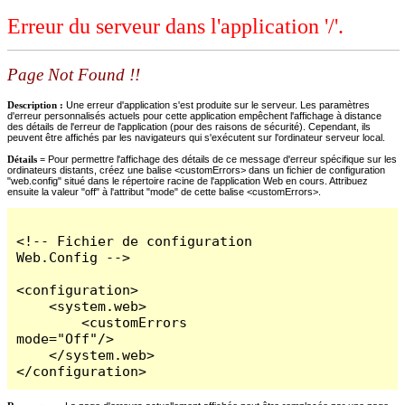
Erreur du serveur dans l'application '/'.
Page Not Found !!
Description :
Une erreur d'application s'est produite sur le serveur. Les paramètres
d'erreur personnalisés actuels pour cette application empêchent l'affichage à distance
des détails de l'erreur de l'application (pour des raisons de sécurité). Cependant, ils
peuvent être affichés par les navigateurs qui s'exécutent sur l'ordinateur serveur local.
Détails =
Pour permettre l'affichage des détails de ce message d'erreur spécifique sur les
ordinateurs distants, créez une balise <customErrors> dans un fichier de configuration
"web.config" situé dans le répertoire racine de l'application Web en cours. Attribuez
ensuite la valeur "off" à l'attribut "mode" de cette balise <customErrors>.
<!-- Fichier de configuration 
Web.Config -->

<configuration>

    <system.web>

        <customErrors 
mode="Off"/>

    </system.web>

</configuration>