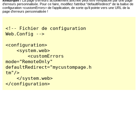
Remarques :
La page d'erreurs actuellement affichée peut être remplacée par une page
d'erreurs personnalisée. Pour ce faire, modifiez l'attribut "defaultRedirect" de la balise de
configuration <customErrors> de l'application, de sorte qu'il pointe vers une URL de la
page d'erreurs personnalisée !
<!-- Fichier de configuration 
Web.Config -->

<configuration>

    <system.web>

        <customErrors 
mode="RemoteOnly" 
defaultRedirect="mycustompage.h
tm"/>

    </system.web>

</configuration>