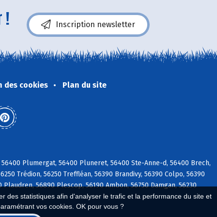
 !
Inscription newsletter
n des cookies
Plan du site
 56400 Plumergat, 56400 Pluneret, 56400 Ste-Anne-d, 56400 Brech,
56250 Trédion, 56250 Treffléan, 56390 Brandivy, 56390 Colpo, 56390
 Plaudren, 56890 Plescop, 56190 Ambon, 56750 Damgan, 56230
 des statistiques afin d'analyser le trafic et la performance du site et
paramétrant vos cookies. OK pour vous ?