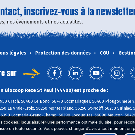
tact, inscrivez-vous à la newsletter
fres, nos événements et nos actualités.
ons légales
Protection des données
CGU
Gestio
re sur
n Biocoop Reze St Paul (44400) est proche de :
6950 Crach, 56400 Le Bono, 56740 Locmariaquer, 56400 Plougoumelen,
250 La Vraie-Croix, 56250 Monterblanc, 56250 St-Nolff, 56250 Sulniac, 
6390 Locmaria-Grand-Champ, 56390 Locqueltas, 56890 Meucon, 56420
arré, 56190 Lauzach, 56640 Arzon
es cookies : pour assurer une performance optimale du site, pour récolter
isée en toute sécurité. Vous pouvez changer d'avis à tout moment en 