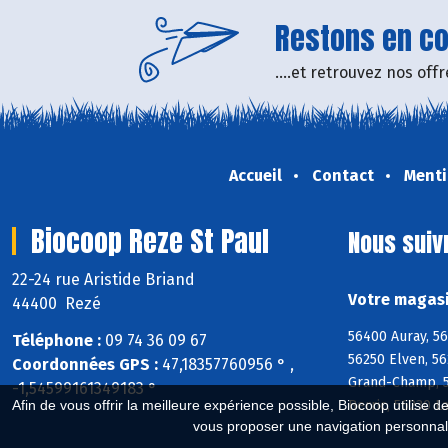
Restons en con
....et retrouvez nos of
Accueil
Contact
Menti
Biocoop Reze St Paul
Nous suiv
22-24 rue Aristide Briand
Votre magasi
44400 Rezé
56400 Auray, 5
Téléphone :
09 74 36 09 67
56250 Elven, 56
Coordonnées GPS :
47,18357760956 ° ,
Grand-Champ, 5
-1,54599161349183 °
Berric, 56230 L
Afin de vous offrir la meilleure expérience possible, Biocoop utilise d
vous proposer une navigation personnal