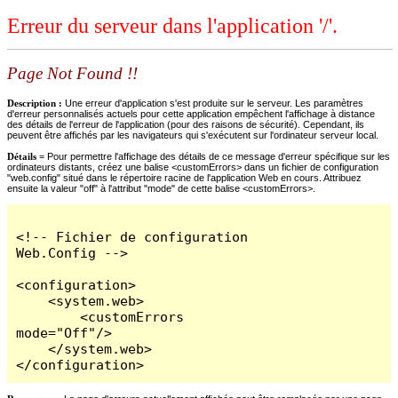
Erreur du serveur dans l'application '/'.
Page Not Found !!
Description :
Une erreur d'application s'est produite sur le serveur. Les paramètres
d'erreur personnalisés actuels pour cette application empêchent l'affichage à distance
des détails de l'erreur de l'application (pour des raisons de sécurité). Cependant, ils
peuvent être affichés par les navigateurs qui s'exécutent sur l'ordinateur serveur local.
Détails =
Pour permettre l'affichage des détails de ce message d'erreur spécifique sur les
ordinateurs distants, créez une balise <customErrors> dans un fichier de configuration
"web.config" situé dans le répertoire racine de l'application Web en cours. Attribuez
ensuite la valeur "off" à l'attribut "mode" de cette balise <customErrors>.
<!-- Fichier de configuration 
Web.Config -->

<configuration>

    <system.web>

        <customErrors 
mode="Off"/>

    </system.web>

</configuration>