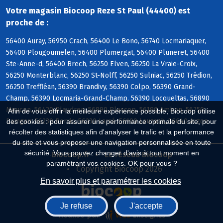
Votre magasin Biocoop Reze St Paul (44400) est
proche de :
56400 Auray, 56950 Crach, 56400 Le Bono, 56740 Locmariaquer,
56400 Plougoumelen, 56400 Plumergat, 56400 Pluneret, 56400
Ste-Anne-d, 56400 Brech, 56250 Elven, 56250 La Vraie-Croix,
56250 Monterblanc, 56250 St-Nolff, 56250 Sulniac, 56250 Trédion,
56250 Treffléan, 56390 Brandivy, 56390 Colpo, 56390 Grand-
Champ, 56390 Locmaria-Grand-Champ, 56390 Locqueltas, 56890
Meucon, 56420 Plaudren, 56890 Plescop, 56190 Ambon, 56750
Afin de vous offrir la meilleure expérience possible, Biocoop utilise
Damgan, 56230 Berric, 56230 Larré, 56190 Lauzach, 56640 Arzon
des cookies : pour assurer une performance optimale du site, pour
récolter des statistiques afin d'analyser le trafic et la performance
du site et vous proposer une navigation personnalisée en toute
sécurité. Vous pouvez changer d'avis à tout moment en
Biocoop.fr
Le réseau Biocoop
paramétrant vos cookies. OK pour vous ?
Copyright Biocoop 2026
En savoir plus et paramétrer les cookies
Je refuse
J'accepte
Réalisé par