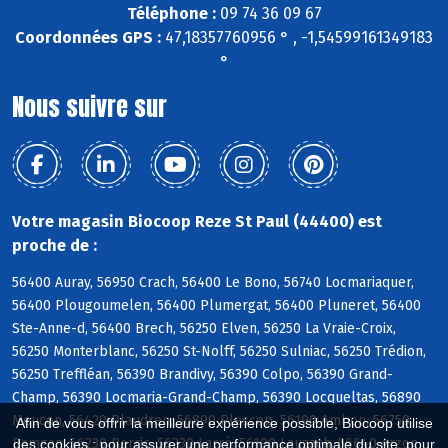
Téléphone :
09 74 36 09 67
Coordonnées GPS :
47,18357760956 ° , -1,54599161349183
°
Nous suivre sur
Votre magasin Biocoop Reze St Paul (44400) est
proche de :
56400 Auray, 56950 Crach, 56400 Le Bono, 56740 Locmariaquer,
56400 Plougoumelen, 56400 Plumergat, 56400 Pluneret, 56400
Ste-Anne-d, 56400 Brech, 56250 Elven, 56250 La Vraie-Croix,
56250 Monterblanc, 56250 St-Nolff, 56250 Sulniac, 56250 Trédion,
56250 Treffléan, 56390 Brandivy, 56390 Colpo, 56390 Grand-
Champ, 56390 Locmaria-Grand-Champ, 56390 Locqueltas, 56890
Meucon, 56420 Plaudren, 56890 Plescop, 56190 Ambon, 56750
Afin de vous offrir la meilleure expérience possible, Biocoop utilise
Damgan, 56230 Berric, 56230 Larré, 56190 Lauzach, 56640 Arzon
des cookies : pour assurer une performance optimale du site, pour