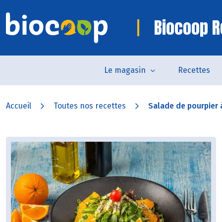
Biocoop R
Le magasin
Recettes
Accueil
Toutes nos recettes
Salade de pourpier à