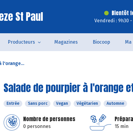
eze St Paul
Bientôt 
Vendredi : 9h30 -
Producteurs
Magazines
Biocoop
Ma 
 l'orange...
Salade de pourpier à l'orange e
Entrée
Sans porc
Vegan
Végétarien
Automne
Nombre de personnes
Prépara
0 personnes
15 min