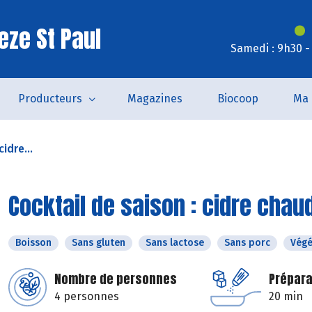
eze St Paul
Samedi : 9h30 -
Producteurs
Magazines
Biocoop
Ma 
idre...
Cocktail de saison : cidre chau
Boisson
Sans gluten
Sans lactose
Sans porc
Végé
Nombre de personnes
Prépara
4 personnes
20 min