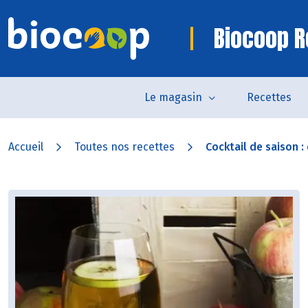
Biocoop R
Le magasin
Recettes
Accueil
Toutes nos recettes
Cocktail de saison : c