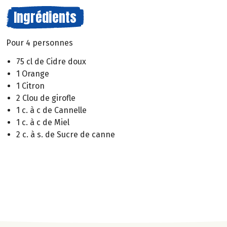
Ingrédients
Pour 4 personnes
75 cl de Cidre doux
1 Orange
1 Citron
2 Clou de girofle
1 c. à c de Cannelle
1 c. à c de Miel
2 c. à s. de Sucre de canne