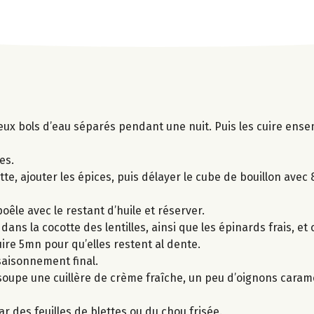
deux bols d’eau séparés pendant une nuit. Puis les cuire en
es.
tte, ajouter les épices, puis délayer le cube de bouillon avec
êle avec le restant d’huile et réserver.
 dans la cocotte des lentilles, ainsi que les épinards frais, e
uire 5mn pour qu’elles restent al dente.
assaisonnement final.
 soupe une cuillère de crème fraîche, un peu d’oignons caram
r des feuilles de blettes ou du chou frisée.