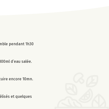
semble pendant 1h30
 800ml d’eau salée.
t cuire encore 10mn.
élisés et quelques