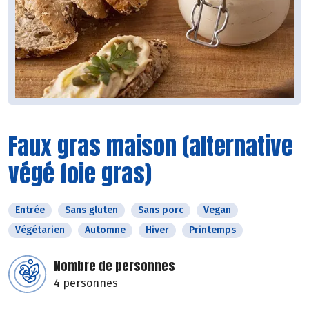
Faux gras maison (alternative
végé foie gras)
Entrée
Sans gluten
Sans porc
Vegan
Végétarien
Automne
Hiver
Printemps
Nombre de personnes
4 personnes