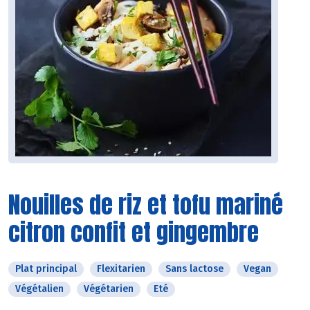
Nouilles de riz et tofu mariné
citron confit et gingembre
Plat principal
Flexitarien
Sans lactose
Vegan
Végétalien
Végétarien
Eté