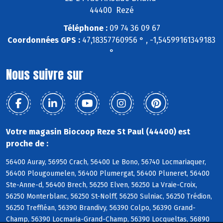
44400 Rezé
Téléphone :
09 74 36 09 67
Coordonnées GPS :
47,18357760956 ° , -1,54599161349183
°
Nous suivre sur
Votre magasin Biocoop Reze St Paul (44400) est
proche de :
56400 Auray, 56950 Crach, 56400 Le Bono, 56740 Locmariaquer,
56400 Plougoumelen, 56400 Plumergat, 56400 Pluneret, 56400
Ste-Anne-d, 56400 Brech, 56250 Elven, 56250 La Vraie-Croix,
56250 Monterblanc, 56250 St-Nolff, 56250 Sulniac, 56250 Trédion,
56250 Treffléan, 56390 Brandivy, 56390 Colpo, 56390 Grand-
Champ, 56390 Locmaria-Grand-Champ, 56390 Locqueltas, 56890