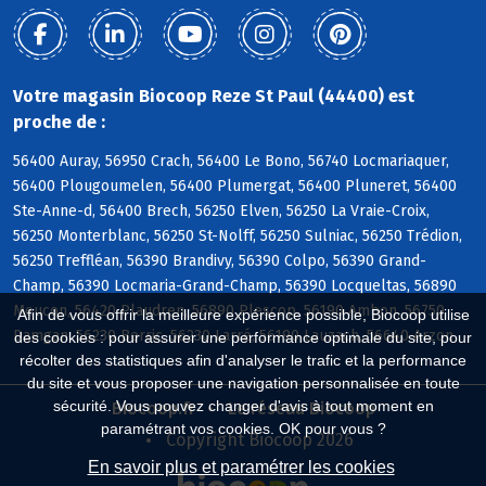
Votre magasin Biocoop Reze St Paul (44400) est
proche de :
56400 Auray, 56950 Crach, 56400 Le Bono, 56740 Locmariaquer,
56400 Plougoumelen, 56400 Plumergat, 56400 Pluneret, 56400
Ste-Anne-d, 56400 Brech, 56250 Elven, 56250 La Vraie-Croix,
56250 Monterblanc, 56250 St-Nolff, 56250 Sulniac, 56250 Trédion,
56250 Treffléan, 56390 Brandivy, 56390 Colpo, 56390 Grand-
Champ, 56390 Locmaria-Grand-Champ, 56390 Locqueltas, 56890
Meucon, 56420 Plaudren, 56890 Plescop, 56190 Ambon, 56750
Afin de vous offrir la meilleure expérience possible, Biocoop utilise
Damgan, 56230 Berric, 56230 Larré, 56190 Lauzach, 56640 Arzon
des cookies : pour assurer une performance optimale du site, pour
récolter des statistiques afin d'analyser le trafic et la performance
du site et vous proposer une navigation personnalisée en toute
sécurité. Vous pouvez changer d'avis à tout moment en
Biocoop.fr
Le réseau Biocoop
paramétrant vos cookies. OK pour vous ?
Copyright Biocoop 2026
En savoir plus et paramétrer les cookies