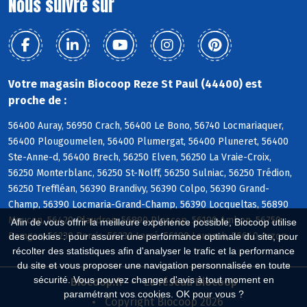
Nous suivre sur
Votre magasin Biocoop Reze St Paul (44400) est
proche de :
56400 Auray, 56950 Crach, 56400 Le Bono, 56740 Locmariaquer,
56400 Plougoumelen, 56400 Plumergat, 56400 Pluneret, 56400
Ste-Anne-d, 56400 Brech, 56250 Elven, 56250 La Vraie-Croix,
56250 Monterblanc, 56250 St-Nolff, 56250 Sulniac, 56250 Trédion,
56250 Treffléan, 56390 Brandivy, 56390 Colpo, 56390 Grand-
Champ, 56390 Locmaria-Grand-Champ, 56390 Locqueltas, 56890
Meucon, 56420 Plaudren, 56890 Plescop, 56190 Ambon, 56750
Afin de vous offrir la meilleure expérience possible, Biocoop utilise
Damgan, 56230 Berric, 56230 Larré, 56190 Lauzach, 56640 Arzon
des cookies : pour assurer une performance optimale du site, pour
récolter des statistiques afin d'analyser le trafic et la performance
du site et vous proposer une navigation personnalisée en toute
sécurité. Vous pouvez changer d'avis à tout moment en
Biocoop.fr
Le réseau Biocoop
paramétrant vos cookies. OK pour vous ?
Copyright Biocoop 2026