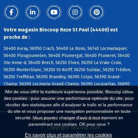
Votre magasin Biocoop Reze St Paul (44400) est
proche de :
56400 Auray, 56950 Crach, 56400 Le Bono, 56740 Locmariaquer,
56400 Plougoumelen, 56400 Plumergat, 56400 Pluneret, 56400
Ste-Anne-d, 56400 Brech, 56250 Elven, 56250 La Vraie-Croix,
56250 Monterblanc, 56250 St-Nolff, 56250 Sulniac, 56250 Trédion,
56250 Treffléan, 56390 Brandivy, 56390 Colpo, 56390 Grand-
Champ, 56390 Locmaria-Grand-Champ, 56390 Locqueltas, 56890
Meucon, 56420 Plaudren, 56890 Plescop, 56190 Ambon, 56750
Afin de vous offrir la meilleure expérience possible, Biocoop utilise
Damgan, 56230 Berric, 56230 Larré, 56190 Lauzach, 56640 Arzon
des cookies : pour assurer une performance optimale du site, pour
récolter des statistiques afin d'analyser le trafic et la performance
du site et vous proposer une navigation personnalisée en toute
sécurité. Vous pouvez changer d'avis à tout moment en
Biocoop.fr
Le réseau Biocoop
paramétrant vos cookies. OK pour vous ?
Copyright Biocoop 2026
En savoir plus et paramétrer les cookies