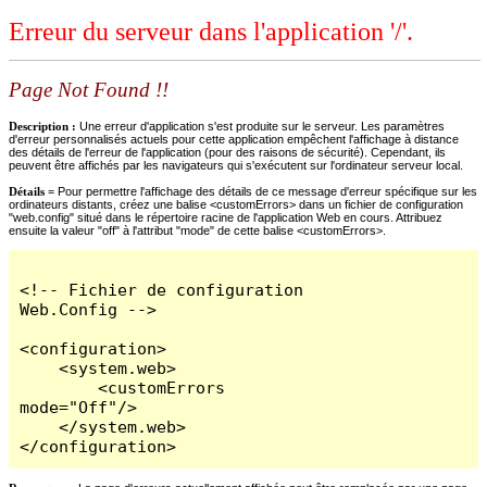
Erreur du serveur dans l'application '/'.
Page Not Found !!
Description :
Une erreur d'application s'est produite sur le serveur. Les paramètres
d'erreur personnalisés actuels pour cette application empêchent l'affichage à distance
des détails de l'erreur de l'application (pour des raisons de sécurité). Cependant, ils
peuvent être affichés par les navigateurs qui s'exécutent sur l'ordinateur serveur local.
Détails =
Pour permettre l'affichage des détails de ce message d'erreur spécifique sur les
ordinateurs distants, créez une balise <customErrors> dans un fichier de configuration
"web.config" situé dans le répertoire racine de l'application Web en cours. Attribuez
ensuite la valeur "off" à l'attribut "mode" de cette balise <customErrors>.
<!-- Fichier de configuration 
Web.Config -->

<configuration>

    <system.web>

        <customErrors 
mode="Off"/>

    </system.web>

</configuration>