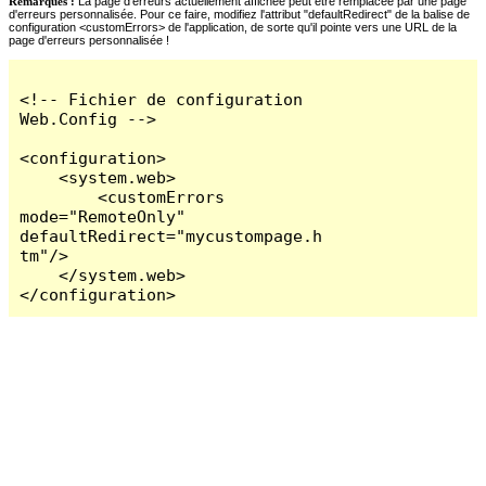
Remarques :
La page d'erreurs actuellement affichée peut être remplacée par une page
d'erreurs personnalisée. Pour ce faire, modifiez l'attribut "defaultRedirect" de la balise de
configuration <customErrors> de l'application, de sorte qu'il pointe vers une URL de la
page d'erreurs personnalisée !
<!-- Fichier de configuration 
Web.Config -->

<configuration>

    <system.web>

        <customErrors 
mode="RemoteOnly" 
defaultRedirect="mycustompage.h
tm"/>

    </system.web>

</configuration>