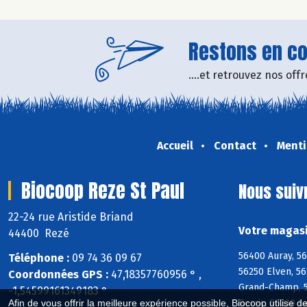
Restons en con
....et retrouvez nos of
Accueil
Contact
Menti
Biocoop Reze St Paul
Nous suiv
22-24 rue Aristide Briand
Votre magasi
44400 Rezé
56400 Auray, 5
Téléphone :
09 74 36 09 67
56250 Elven, 56
Coordonnées GPS :
47,18357760956 ° ,
Grand-Champ, 5
-1,54599161349183 °
Berric, 56230 L
Afin de vous offrir la meilleure expérience possible, Biocoop utilise d