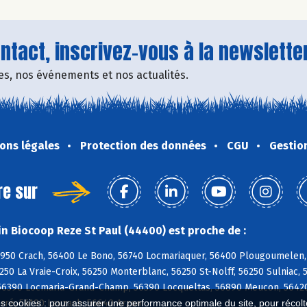
tact, inscrivez-vous à la newsletter
fres, nos événements et nos actualités.
ons légales
Protection des données
CGU
Gestio
re sur
n Biocoop Reze St Paul (44400) est proche de :
6950 Crach, 56400 Le Bono, 56740 Locmariaquer, 56400 Plougoumelen,
250 La Vraie-Croix, 56250 Monterblanc, 56250 St-Nolff, 56250 Sulniac, 
6390 Locmaria-Grand-Champ, 56390 Locqueltas, 56890 Meucon, 56420
arré, 56190 Lauzach, 56640 Arzon
es cookies : pour assurer une performance optimale du site, pour récolter