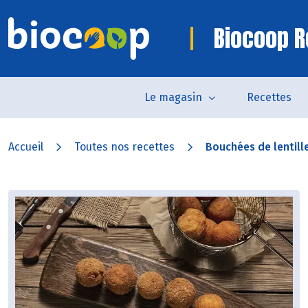
Biocoop R
Le magasin
Recettes
Accueil
Toutes nos recettes
Bouchées de lentilles