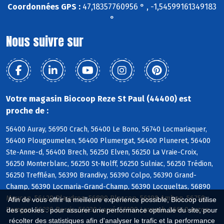
Coordonnées GPS :
47,18357760956 ° , -1,54599161349183
°
Nous suivre sur
Votre magasin Biocoop Reze St Paul (44400) est
proche de :
56400 Auray, 56950 Crach, 56400 Le Bono, 56740 Locmariaquer,
56400 Plougoumelen, 56400 Plumergat, 56400 Pluneret, 56400
Ste-Anne-d, 56400 Brech, 56250 Elven, 56250 La Vraie-Croix,
56250 Monterblanc, 56250 St-Nolff, 56250 Sulniac, 56250 Trédion,
56250 Treffléan, 56390 Brandivy, 56390 Colpo, 56390 Grand-
Champ, 56390 Locmaria-Grand-Champ, 56390 Locqueltas, 56890
Meucon, 56420 Plaudren, 56890 Plescop, 56190 Ambon, 56750
Afin de vous offrir la meilleure expérience possible, Biocoop utilise
Damgan, 56230 Berric, 56230 Larré, 56190 Lauzach, 56640 Arzon
des cookies : pour assurer une performance optimale du site, pour
récolter des statistiques afin d'analyser le trafic et la performance