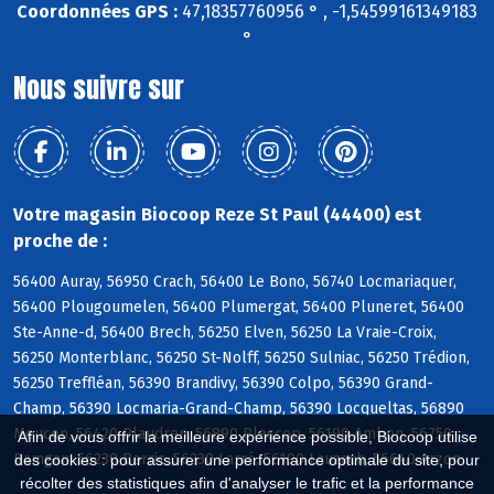
Coordonnées GPS :
47,18357760956 ° , -1,54599161349183
°
Nous suivre sur
Votre magasin Biocoop Reze St Paul (44400) est
proche de :
56400 Auray, 56950 Crach, 56400 Le Bono, 56740 Locmariaquer,
56400 Plougoumelen, 56400 Plumergat, 56400 Pluneret, 56400
Ste-Anne-d, 56400 Brech, 56250 Elven, 56250 La Vraie-Croix,
56250 Monterblanc, 56250 St-Nolff, 56250 Sulniac, 56250 Trédion,
56250 Treffléan, 56390 Brandivy, 56390 Colpo, 56390 Grand-
Champ, 56390 Locmaria-Grand-Champ, 56390 Locqueltas, 56890
Meucon, 56420 Plaudren, 56890 Plescop, 56190 Ambon, 56750
Afin de vous offrir la meilleure expérience possible, Biocoop utilise
Damgan, 56230 Berric, 56230 Larré, 56190 Lauzach, 56640 Arzon
des cookies : pour assurer une performance optimale du site, pour
récolter des statistiques afin d'analyser le trafic et la performance