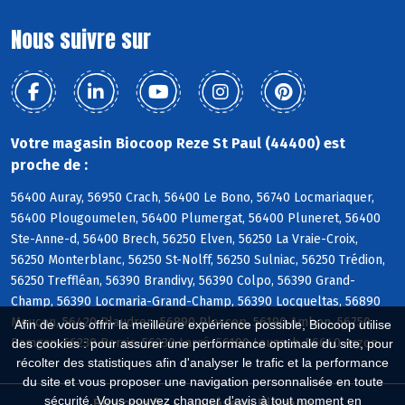
Nous suivre sur
Votre magasin Biocoop Reze St Paul (44400) est
proche de :
56400 Auray, 56950 Crach, 56400 Le Bono, 56740 Locmariaquer,
56400 Plougoumelen, 56400 Plumergat, 56400 Pluneret, 56400
Ste-Anne-d, 56400 Brech, 56250 Elven, 56250 La Vraie-Croix,
56250 Monterblanc, 56250 St-Nolff, 56250 Sulniac, 56250 Trédion,
56250 Treffléan, 56390 Brandivy, 56390 Colpo, 56390 Grand-
Champ, 56390 Locmaria-Grand-Champ, 56390 Locqueltas, 56890
Meucon, 56420 Plaudren, 56890 Plescop, 56190 Ambon, 56750
Afin de vous offrir la meilleure expérience possible, Biocoop utilise
Damgan, 56230 Berric, 56230 Larré, 56190 Lauzach, 56640 Arzon
des cookies : pour assurer une performance optimale du site, pour
récolter des statistiques afin d'analyser le trafic et la performance
du site et vous proposer une navigation personnalisée en toute
sécurité. Vous pouvez changer d'avis à tout moment en
Biocoop.fr
Le réseau Biocoop