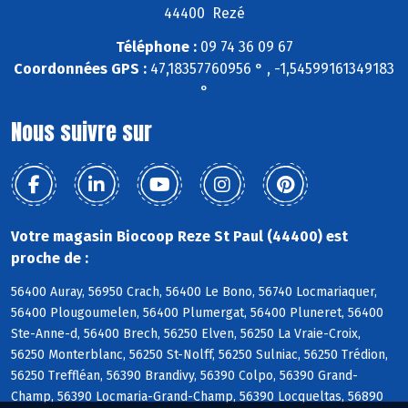
44400 Rezé
Téléphone :
09 74 36 09 67
Coordonnées GPS :
47,18357760956 ° , -1,54599161349183
°
Nous suivre sur
Votre magasin Biocoop Reze St Paul (44400) est
proche de :
56400 Auray, 56950 Crach, 56400 Le Bono, 56740 Locmariaquer,
56400 Plougoumelen, 56400 Plumergat, 56400 Pluneret, 56400
Ste-Anne-d, 56400 Brech, 56250 Elven, 56250 La Vraie-Croix,
56250 Monterblanc, 56250 St-Nolff, 56250 Sulniac, 56250 Trédion,
56250 Treffléan, 56390 Brandivy, 56390 Colpo, 56390 Grand-
Champ, 56390 Locmaria-Grand-Champ, 56390 Locqueltas, 56890