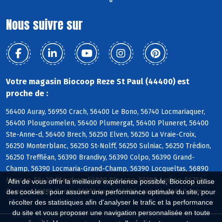
°
Nous suivre sur
Votre magasin Biocoop Reze St Paul (44400) est
proche de :
56400 Auray, 56950 Crach, 56400 Le Bono, 56740 Locmariaquer,
56400 Plougoumelen, 56400 Plumergat, 56400 Pluneret, 56400
Ste-Anne-d, 56400 Brech, 56250 Elven, 56250 La Vraie-Croix,
56250 Monterblanc, 56250 St-Nolff, 56250 Sulniac, 56250 Trédion,
56250 Treffléan, 56390 Brandivy, 56390 Colpo, 56390 Grand-
Champ, 56390 Locmaria-Grand-Champ, 56390 Locqueltas, 56890
Meucon, 56420 Plaudren, 56890 Plescop, 56190 Ambon, 56750
Afin de vous offrir la meilleure expérience possible, Biocoop utilise
Damgan, 56230 Berric, 56230 Larré, 56190 Lauzach, 56640 Arzon
des cookies : pour assurer une performance optimale du site, pour
récolter des statistiques afin d'analyser le trafic et la performance
du site et vous proposer une navigation personnalisée en toute