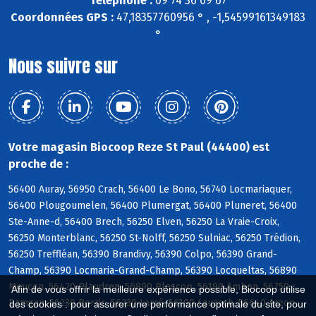
Téléphone :
09 74 36 09 67
Coordonnées GPS :
47,18357760956 ° , -1,54599161349183
°
Nous suivre sur
Votre magasin Biocoop Reze St Paul (44400) est
proche de :
56400 Auray, 56950 Crach, 56400 Le Bono, 56740 Locmariaquer,
56400 Plougoumelen, 56400 Plumergat, 56400 Pluneret, 56400
Ste-Anne-d, 56400 Brech, 56250 Elven, 56250 La Vraie-Croix,
56250 Monterblanc, 56250 St-Nolff, 56250 Sulniac, 56250 Trédion,
56250 Treffléan, 56390 Brandivy, 56390 Colpo, 56390 Grand-
Champ, 56390 Locmaria-Grand-Champ, 56390 Locqueltas, 56890
Meucon, 56420 Plaudren, 56890 Plescop, 56190 Ambon, 56750
Afin de vous offrir la meilleure expérience possible, Biocoop utilise
Damgan, 56230 Berric, 56230 Larré, 56190 Lauzach, 56640 Arzon
des cookies : pour assurer une performance optimale du site, pour